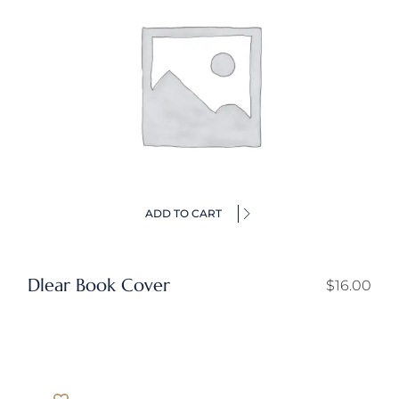
ADD TO CART
Dlear Book Cover
$
16.00