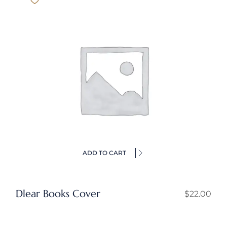
ADD TO CART
Dlear Books Cover
$
22.00