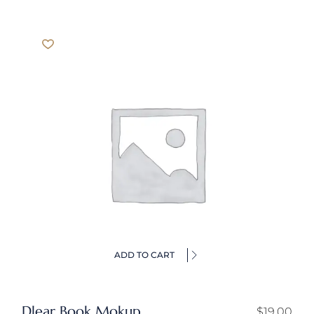
ADD TO CART
Dlear Book Mokup
$
19.00