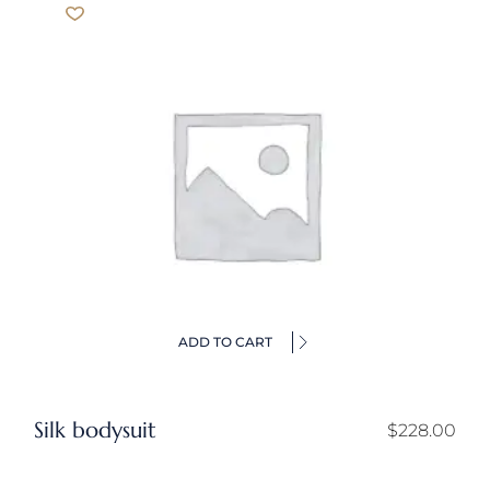
ADD TO CART
Silk bodysuit
$
228.00