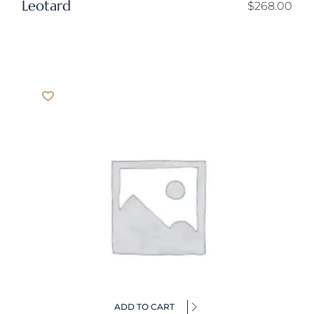
Leotard
$
268.00
ADD TO CART