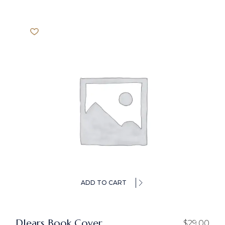
ADD TO CART
Dlears Book Cover
$
29.00