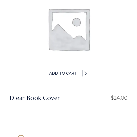
ADD TO CART
Dlear Book Cover
$
24.00