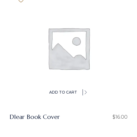
ADD TO CART
Dlear Book Cover
$
16.00